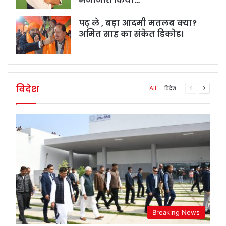
मनोनीत किया…
पढ़ ले , बड़ा आदमी मतलब क्या?
अमित साह का संकेत डिकोड।
विदेश
All
विदेश
Previous
Next
page
page
Breaking News