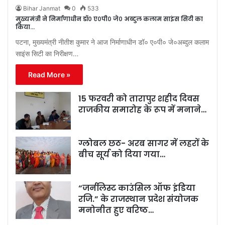
Bihar Janmat
0
533
मुख्यमंत्री ने निर्माणाधीन डॉ० ए०पी० जे० अब्दुल कलाम साइंस सिटी का
किया…
पटना, मुख्यमंत्री नीतीश कुमार ने आज निर्माणाधीन डॉ० ए०पी० जे०अब्दुल कलाम
साइंस सिटी का निरीक्षण…
Read More »
15 फरवरी को तारापुर शहीद दिवस
राजकीय समारोह के रूप में मनाने…
ग्लोबल छठ- अरब सागर में लहरों के
बीच सूर्य को दिया गया…
“जर्नलिस्ट काउंसिल ऑफ इंडिया
रजि.” के राजस्थान प्रदेश संयोजक
मनोनीत हुए वरिष्ठ…