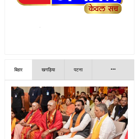
बिहार
खगड़िया
पटना
More