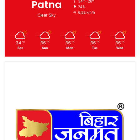
Patna
34º - 28º
74%
6.53 km/h
Clear Sky
34
36
36
36
36
℃
℃
℃
℃
℃
Sat
Sun
Mon
Tue
Wed