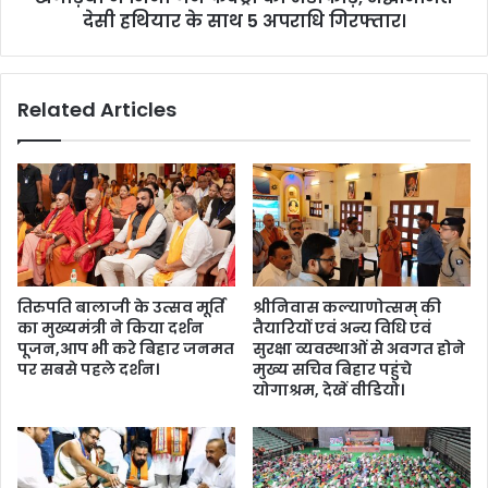
0
देसी हथियार के साथ 5 अपराधि गिरफ्तार।
क्ट्री
मो
का
बा
भं
इ
डा
Related Articles
ल
फो
व
ड़
ए
,
क
अ
टै
द्ध
ब
नि
ब
र्मि
रा
त
म
दे
तिरुपति बालाजी के उत्सव मूर्ति
श्रीनिवास कल्याणोत्सम् की
द
सी
का मुख्यमंत्री ने किया दर्शन
तैयारियों एवं अन्य विधि एवं
।
ह
पूजन,आप भी करे बिहार जनमत
सुरक्षा व्यवस्थाओं से अवगत होने
थि
पर सबसे पहले दर्शन।
मुख्य सचिव बिहार पहुंचे
या
योगाश्रम, देखें वीडियो।
र
के
सा
थ