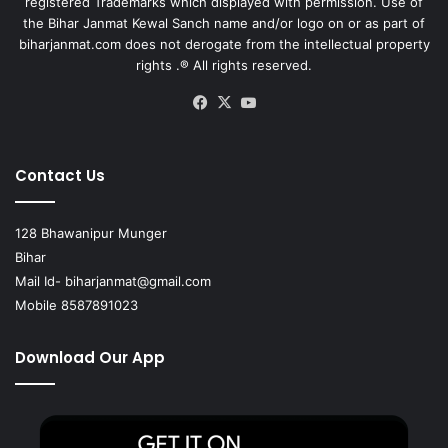
registered Trademarks which displayed with permission. Use of
the Bihar Janmat Kewal Sanch name and/or logo on or as part of
biharjanmat.com does not derogate from the intellectual property
rights .® All rights reserved.
Facebook
X
YouTube
Contact Us
128 Bhawanipur Munger
Bihar
Mail Id-
biharjanmat@gmail.com
Mobile 8587891023
Download Our App