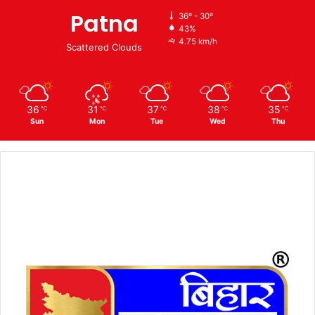
Patna
36º - 30º
43%
4.75 km/h
Scattered Clouds
36
31
37
38
35
℃
℃
℃
℃
℃
Sun
Mon
Tue
Wed
Thu