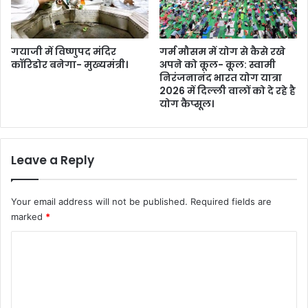
5
अ
प
रा
गयाजी में विष्णुपद मंदिर
गर्म मौसम में योग से कैसे रखे
कॉरिडोर बनेगा- मुख्यमंत्री।
अपने को कूल- कूल: स्वामी
धि
निरंजनानंद भारत योग यात्रा
गि
2026 में दिल्ली वालों को दे रहे है
र
योग कैप्सूल।
फ्ता
र
।
Leave a Reply
Your email address will not be published.
Required fields are
marked
*
C
o
m
m