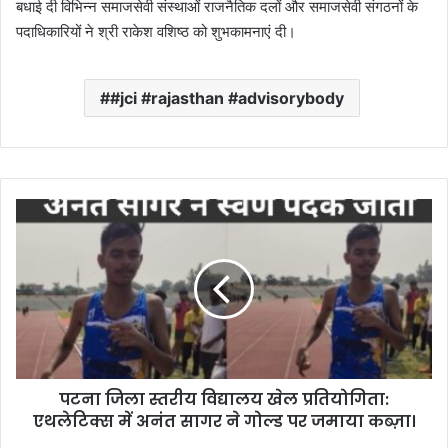
बधाई दी विभिन्न समाजसेवी संस्थाओं राजनैतिक दलों और समाजसेवी संगठनों के
पदाधिकारियों ने श्री राकेश वशिष्ठ को शुभकामनाएं दी।
#jci #rajasthan #advisorybody
प
ट
ना
जि
ला
स्त
री
य
वि
पटना जिला स्तरीय विद्यालय खेल प्रतियोगिता:
द्या
एथलेटिक्स में अनंत सागर ने गोल्ड पर जमाया कब्ज़ा।
ल
य