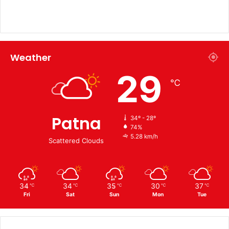
Weather
29
℃
Patna
34º - 28º
74%
5.28 km/h
Scattered Clouds
34
34
35
30
37
℃
℃
℃
℃
℃
Fri
Sat
Sun
Mon
Tue