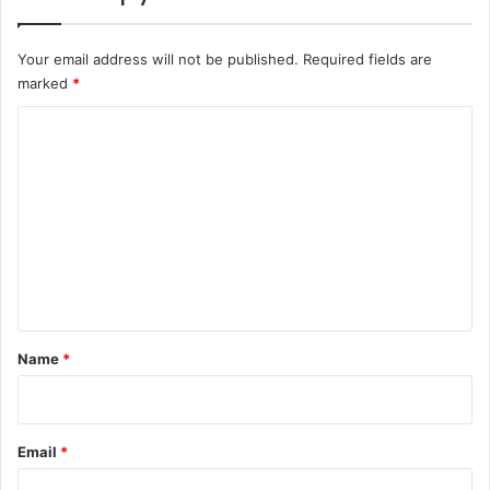
Your email address will not be published.
Required fields are
marked
*
C
o
m
m
e
n
t
*
Name
*
Email
*