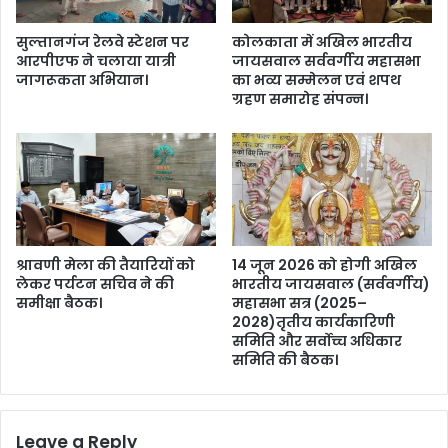
गो
ल
ल्ड
गा
सुल्तानगंज रेलवे स्टेशन पर
कोलकाता में अखिल भारतीय
प
या
आरपीएफ ने चलाया यात्री
जायसवाल सर्ववर्गीय महासभा
र
ह
जागरूकता अभियान।
का भव्य सम्मेलन एवं शपथ
ज
त्या
ग्रहण समारोह संपन्न।
मा
का
या
आ
क
रो
ब्ज़ा
प
।
;
2
पु
लि
श्रावणी मेला की तैयारियों को
14 जून 2026 को होगी अखिल
स
लेकर पर्यटन सचिव ने की
भारतीय जायसवाल (सर्ववर्गीय)
समीक्षा बैठक।
महासभा सत्र (2025–
क
2028)तृतीय कार्यकारिणी
र्मी
समिति और सर्वोच्च अधिकार
स
समिति की बैठक।
स्पें
ड
।
Leave a Reply