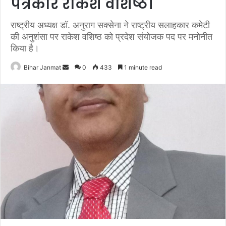
पत्रकार राकेश वशिष्ठ।
राष्ट्रीय अध्यक्ष डॉ. अनुराग सक्सेना ने राष्ट्रीय सलाहकार कमेटी
की अनुशंसा पर राकेश वशिष्ठ को प्रदेश संयोजक पद पर मनोनीत
किया है।
Bihar Janmat
S
0
433
1 minute read
e
n
d
a
n
e
m
a
i
l