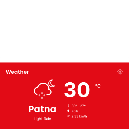
Weather
30
℃
Patna
30º - 27º
76%
2.33 km/h
Light Rain