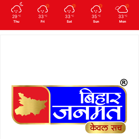
29
33
33
35
33
℃
℃
℃
℃
℃
Thu
Fri
Sat
Sun
Mon