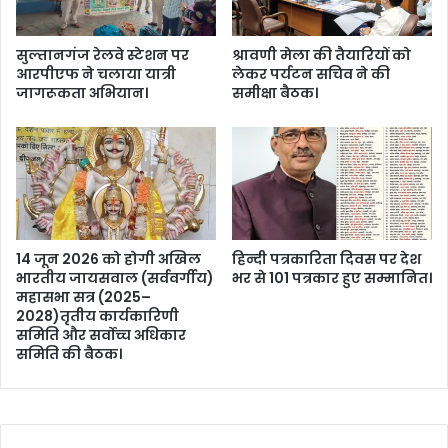
ला
या
या
सुल्तानगंज रेलवे स्टेशन पर
श्रावणी मेला की तैयारियों को
त्री
आरपीएफ ने चलाया यात्री
लेकर पर्यटन सचिव ने की
जा
जागरूकता अभियान।
समीक्षा बैठक।
ग
रू
क
ता
अ
भि
या
न
14 जून 2026 को होगी अखिल
हिन्दी पत्रकारिता दिवस पर देश
।
भारतीय जायसवाल (सर्ववर्गीय)
भर से 101 पत्रकार हुए सम्मानित।
महासभा सत्र (2025–
2028)तृतीय कार्यकारिणी
समिति और सर्वोच्च अधिकार
समिति की बैठक।