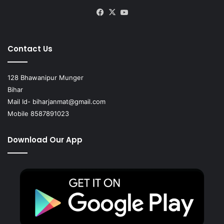
Facebook
X
YouTube
Contact Us
128 Bhawanipur Munger
Bihar
Mail Id-
biharjanmat@gmail.com
Mobile 8587891023
Download Our App