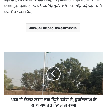
बिहार प्रमुख व स्थानीय संवाददाता मौजूद थे। कार्यक्रम में युवा पत्रकार संघ के
अध्यक्ष कुंदन कुमार सदस्य अभिषेक सिंह सुजीत श्रीवास्तव सहित कई पत्रकार ने
अपने विचार व्यक्त किए।
#wjai #dpro #webmedia
आ
म
से
ले
क
र
खा
स
त
आम से लेकर खास तक दिखे उमंग में, हर्षोल्लाश के
क
साथ गणतंत्र दिवस संपन्न।
दि