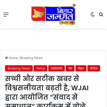
Menu
Switch
S
Home
/
Breaking News
Breaking News
Patna
टेक्नोलॉजी
देश
बिहार
मीडिया
सच्ची और सटीक खबर से
विश्वसनीयता बढ़ती है, WJAI
द्वारा आयोजित “संवाद से
समाधान” कार्यक्रम में बोले