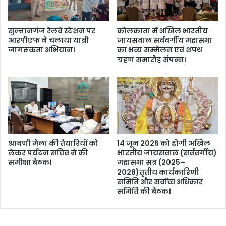
प
स्ता
न्न
सा
।
फ
सुल्तानगंज रेलवे स्टेशन पर
कोलकाता में अखिल भारतीय
,
आरपीएफ ने चलाया यात्री
जायसवाल सर्ववर्गीय महासभा
मु
जागरूकता अभियान।
का भव्य सम्मेलन एवं शपथ
ख्य
ग्रहण समारोह संपन्न।
मं
त्री
ने
बां
का
में
की
घो
श्रावणी मेला की तैयारियों को
14 जून 2026 को होगी अखिल
ष
लेकर पर्यटन सचिव ने की
भारतीय जायसवाल (सर्ववर्गीय)
समीक्षा बैठक।
महासभा सत्र (2025–
णा
2028)तृतीय कार्यकारिणी
।
समिति और सर्वोच्च अधिकार
समिति की बैठक।