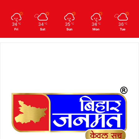
34
34
35
34
36
℃
℃
℃
℃
℃
Fri
Sat
Sun
Mon
Tue