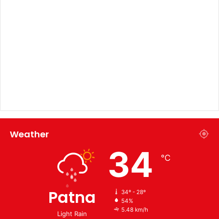
Weather
34
℃
Patna
34º - 28º
54%
5.48 km/h
Light Rain