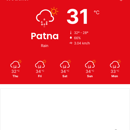
31
℃
Patna
32º - 28º
66%
3.04 km/h
Rain
32
34
34
34
33
℃
℃
℃
℃
℃
Thu
Fri
Sat
Sun
Mon