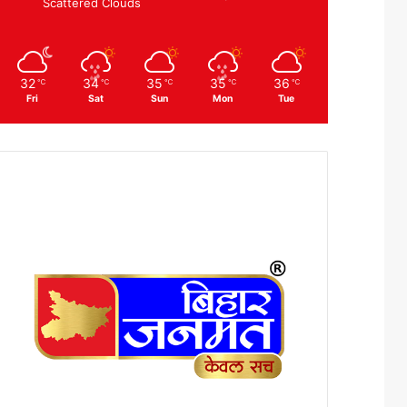
Scattered Clouds
32
34
35
35
36
℃
℃
℃
℃
℃
Fri
Sat
Sun
Mon
Tue