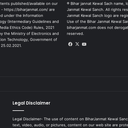
tents published/available on our
® Bihar jannat Kewal Sach name, l
 - https://biharjanmat.com/ are
Janmat Kewal Sanch. All rights re
ed under the Information
Janmat Kewal Sanch logo are regi
ogy (Intermediary Guidelines and
Use of the Bihar Janmat Kewal Sa
 Media Ethics Code) Rules, 2021
biharjanmat.com does not derogate 
y the Ministry of Electronics and
reserved.
tion Technology, Government of
Facebook
X
YouTube
 25.02.2021.
Legal Disclaimer
Legal Disclaimer- The use of content on BiharJanmat Kewal Sanc
text, video, audio, or pictures, content on our web site are pro