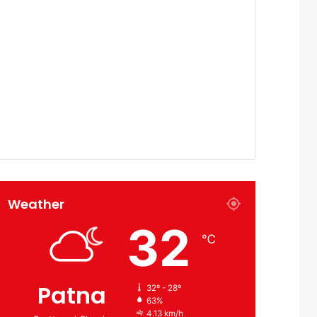
Weather
32
℃
Patna
32º - 28º
63%
4.13 km/h