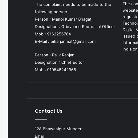
The con
The complaint needs to be made to the
website
following person :
regulat
Person : Manoj Kumar Bhagat
Technol
Designation : Grievance Redressal Officer
Digital
Mob : 9162256764
issued b
E-Mail :
biharjanmat@gmail.com
Informa
India on
Person : Rajiv Ranjan
Designation : Chief Editor
Mob : 919546242968
Contact Us
128 Bhawanipur Munger
Bihar