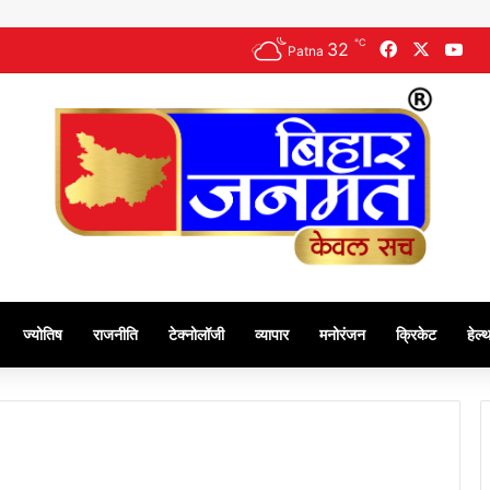
℃
32
Facebook
X
Yo
Patna
ज्योतिष
राजनीति
टेक्नोलॉजी
व्यापार
मनोरंजन
क्रिकेट
हेल्