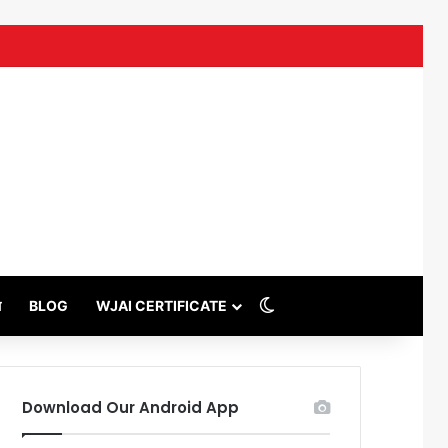
uTube
Switch skin
थ
BLOG
WJAI CERTIFICATE
Download Our Android App