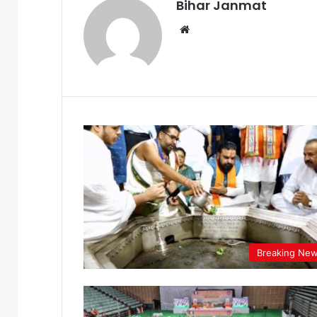
Bihar Janmat
We
bsi
te
Breaking Ne