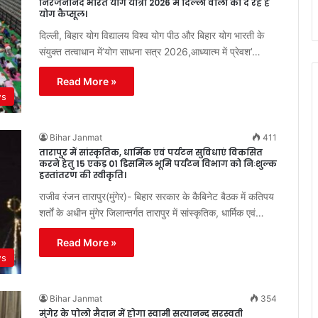
निरंजनानंद भारत योग यात्रा 2026 में दिल्ली वालों को दे रहे है
योग कैप्सूल।
दिल्ली, बिहार योग विद्यालय विश्व योग पीठ और बिहार योग भारती के
संयुक्त तत्वाधान में’योग साधना सत्र 2026,आध्यात्म में प्रेवश’…
Read More »
ws
Bihar Janmat
411
तारापुर में सांस्कृतिक, धार्मिक एवं पर्यटन सुविधाएं विकसित
करने हेतु 15 एकड़ 01 डिसमिल भूमि पर्यटन विभाग को निःशुल्क
हस्तांतरण की स्वीकृति।
राजीव रंजन तारापुर(मुंगेर)- बिहार सरकार के कैबिनेट बैठक में कतिपय
शर्तों के अधीन मुंगेर जिलान्तर्गत तारापुर में सांस्कृतिक, धार्मिक एवं…
Read More »
ws
Bihar Janmat
354
मुंगेर के पोलो मैदान में होगा स्वामी सत्यानन्द सरस्वती