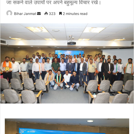
जा सकने वाले उपायों पर अपने बहुमूल्य विचार रखे।
Bihar Janmat
S
323
2 minutes read
e
n
d
a
n
e
m
a
i
l