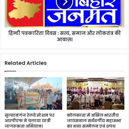
त्री
का
ने
रि
कि
ता
या
दि
द
व
र्श
हिन्दी पत्रकारिता दिवस : सत्य, समाज और लोकतंत्र की
स
न
आवाज़।
:
पू
स
ज
त्य
न
,
Related Articles
,
स
आ
मा
प
ज
भी
औ
क
र
रे
लो
बि
क
हा
तं
र
त्र
सुल्तानगंज रेलवे स्टेशन पर
कोलकाता में अखिल भारतीय
ज
की
आरपीएफ ने चलाया यात्री
जायसवाल सर्ववर्गीय महासभा
न
आ
जागरूकता अभियान।
का भव्य सम्मेलन एवं शपथ
म