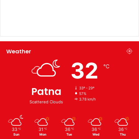
Weather
32
℃
Patna
33º - 29º
57%
3.78 km/h
Scattered Clouds
33
31
36
36
36
℃
℃
℃
℃
℃
Sun
Mon
Tue
Wed
Thu