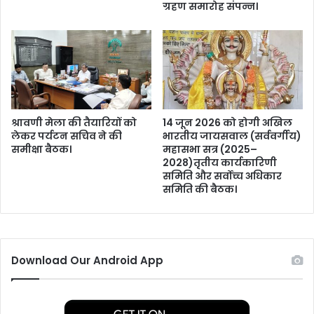
वा
ग्रहण समारोह संपन्न।
त
ज़
प
।
र
स
ब
से
प
ह
श्रावणी मेला की तैयारियों को
14 जून 2026 को होगी अखिल
ले
लेकर पर्यटन सचिव ने की
भारतीय जायसवाल (सर्ववर्गीय)
द
समीक्षा बैठक।
महासभा सत्र (2025–
2028)तृतीय कार्यकारिणी
र्श
समिति और सर्वोच्च अधिकार
न
समिति की बैठक।
।
Download Our Android App