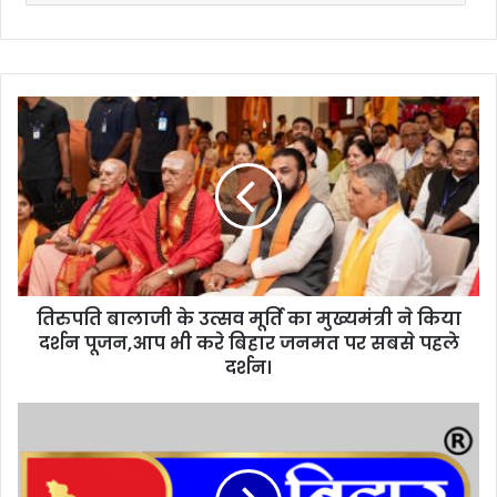
ति
रु
प
ति
बा
ला
जी
के
उ
तिरुपति बालाजी के उत्सव मूर्ति का मुख्यमंत्री ने किया
त्स
दर्शन पूजन,आप भी करे बिहार जनमत पर सबसे पहले
व
मू
दर्शन।
र्ति
का
हि
मु
न्दी
ख्य
प
मं
त्र