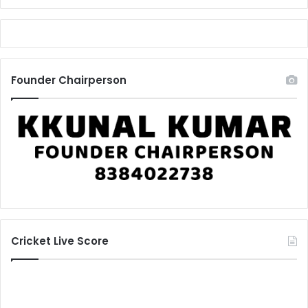
शु
ल्क
ह
स्तां
त
Founder Chairperson
र
ण
की
स्वी
कृ
ति
।
Cricket Live Score