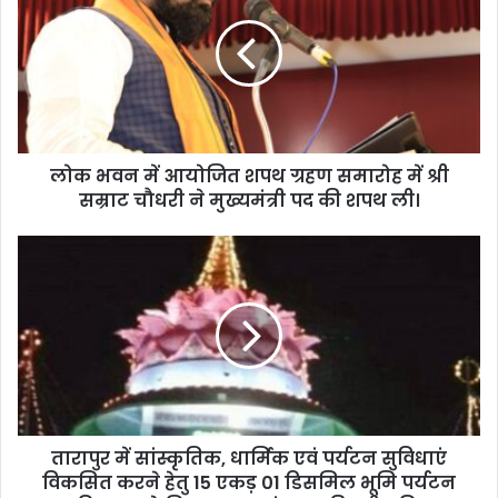
भ
व
न
में
आ
यो
जि
लोक भवन में आयोजित शपथ ग्रहण समारोह में श्री
त
सम्राट चौधरी ने मुख्यमंत्री पद की शपथ ली।
श
प
थ
ता
ग्र
रा
ह
पु
ण
र
स
में
मा
सां
रो
स्कृ
ह
ति
में
क
श्री
तारापुर में सांस्कृतिक, धार्मिक एवं पर्यटन सुविधाएं
,
स
विकसित करने हेतु 15 एकड़ 01 डिसमिल भूमि पर्यटन
धा