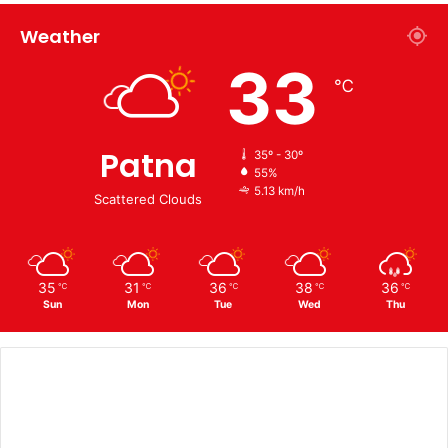
Weather
33
℃
Patna
35º - 30º
55%
5.13 km/h
Scattered Clouds
35
31
36
38
36
℃
℃
℃
℃
℃
Sun
Mon
Tue
Wed
Thu