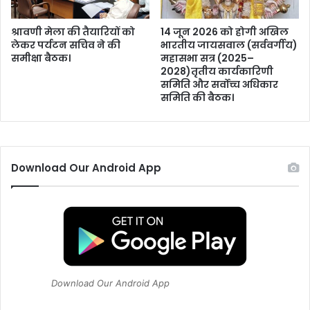
5
ए
श्रावणी मेला की तैयारियों को
14 जून 2026 को होगी अखिल
क
लेकर पर्यटन सचिव ने की
भारतीय जायसवाल (सर्ववर्गीय)
समीक्षा बैठक।
महासभा सत्र (2025–
ड़
2028)तृतीय कार्यकारिणी
0
समिति और सर्वोच्च अधिकार
1
समिति की बैठक।
डि
स
मि
ल
भू
Download Our Android App
मि
प
र्य
ट
न
वि
भा
ग
Download Our Android App
को
निः