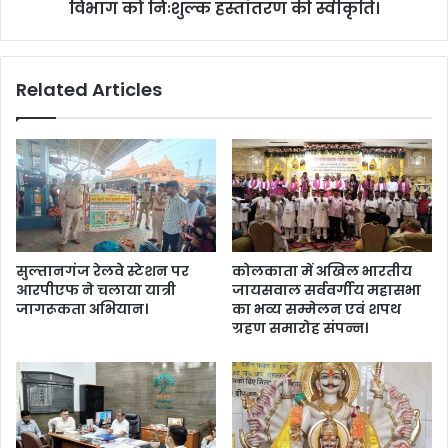
म्रा
र्मि
विभाग को निःशुल्क हस्तांतरण की स्वीकृति।
ट
क
चौ
ए
ध
वं
Related Articles
री
प
ने
र्य
मु
ट
ख्य
न
मं
सु
त्री
वि
प
धा
द
एं
की
वि
सुल्तानगंज रेलवे स्टेशन पर
कोलकाता में अखिल भारतीय
श
क
आरपीएफ ने चलाया यात्री
जायसवाल सर्ववर्गीय महासभा
प
सि
जागरूकता अभियान।
का भव्य सम्मेलन एवं शपथ
थ
त
ग्रहण समारोह संपन्न।
ली
क
।
र
ने
हे
तु
1