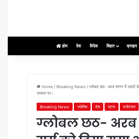
होम
देश
विदेश
बिहार
क्राइम
Home
/
Breaking News
/
ग्लोबल छठ- अरब सागर में लहरों के 
जनमत पर।
Breaking News
ज्योतिष
देश
पटना
मनोरंजन
ग्लोबल छठ- अरब स