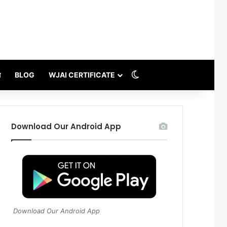
Switch skin
थ
BLOG
WJAI CERTIFICATE
Download Our Android App
Download Our Android App