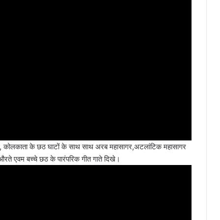
ा,पटना, कोलकाता के छठ घाटों के साथ साथ अरब महासागर,अटलांटिक महासागर
। औरते एवम बच्चे छठ के पारंपरिक गीत गाते दिखे।