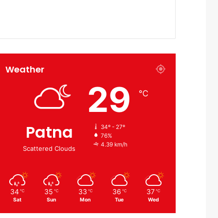
Weather
29
℃
Patna
34º - 27º
76%
4.39 km/h
Scattered Clouds
34
35
33
36
37
℃
℃
℃
℃
℃
Sat
Sun
Mon
Tue
Wed