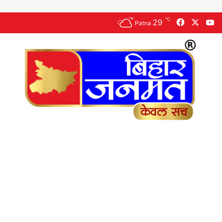
℃
29
Facebook
X
Y
Patna