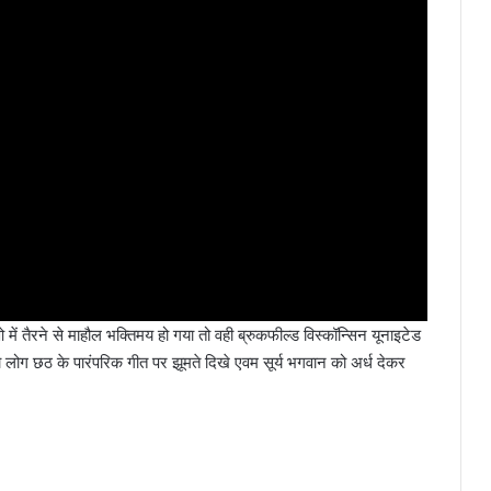
में तैरने से माहौल भक्तिमय हो गया तो वही ब्रुकफील्ड विस्कॉन्सिन यूनाइटेड
ो लोग छठ के पारंपरिक गीत पर झूमते दिखे एवम सूर्य भगवान को अर्ध देकर