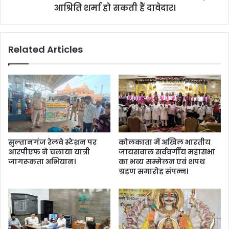
की
आश्रिति शर्मा हो सकती हैं दावेदार।
भा
मौ
ज
त
पा
,
की
Related Articles
गे
आ
हूं
क्रा
की
म
फ
क
स
तै
ल
या
चौ
री
प
,
ट
आ
सुल्तानगंज रेलवे स्टेशन पर
कोलकाता में अखिल भारतीय
,
श्रि
आरपीएफ ने चलाया यात्री
जायसवाल सर्ववर्गीय महासभा
ज
ति
जागरूकता अभियान।
का भव्य सम्मेलन एवं शपथ
न
श
ग्रहण समारोह संपन्न।
जी
र्मा
व
हो
न
स
अ
क
स्त
ती