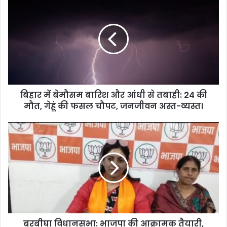
हा
र
में
बे
मौ
स
म
बा
बिहार में बेमौसम बारिश और आंधी से तबाही: 24 की
रि
मौत, गेहूं की फसल चौपट, जनजीवन अस्त-व्यस्त।
श
औ
र
ब
आं
र
धी
बी
से
घा
त
वि
बा
धा
ही
न
:
स
2
भा
4
बरबीघा विधानसभा: भाजपा की आक्रामक तैयारी,
: