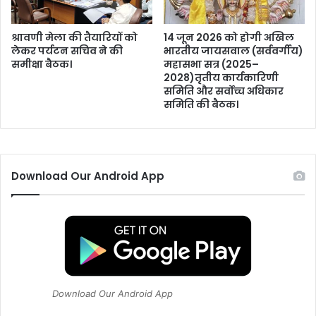
-
हैं
व्य
दा
स्त
वे
श्रावणी मेला की तैयारियों को
14 जून 2026 को होगी अखिल
।
दा
लेकर पर्यटन सचिव ने की
भारतीय जायसवाल (सर्ववर्गीय)
समीक्षा बैठक।
महासभा सत्र (2025–
र
2028)तृतीय कार्यकारिणी
।
समिति और सर्वोच्च अधिकार
समिति की बैठक।
Download Our Android App
Download Our Android App