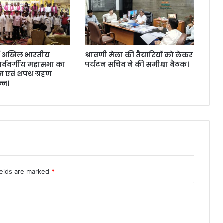
ग
ई
मौ
त
ं अखिल भारतीय
श्रावणी मेला की तैयारियों को लेकर
्ववर्गीय महासभा का
पर्यटन सचिव ने की समीक्षा बैठक।
न एवं शपथ ग्रहण
्न।
ields are marked
*