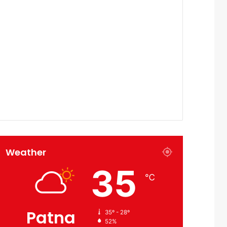
Weather
35
℃
Patna
35º - 28º
52%