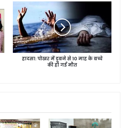
हा
द
सा
:
पो
ख
र
में
डू
हादसा: पोखर में डूबने से 10 माह के बच्चे
ब
की हो गई मौत
ने
से
1
0
मा
ह
के
ब
च्चे
की
हो