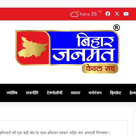
℃
35
Facebook
X
Yo
Patna
ज्योतिष
राजनीति
टेक्नोलॉजी
व्यापार
मनोरंजन
क्रिकेट
हेल्
ाई ,हथियारों की एक बड़ी खेप के साथ हथियार तस्कर सहित चार अपराधी गिरफ्तार।