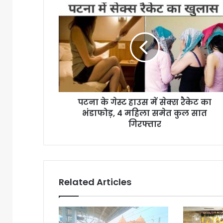
प
ट
ना
के
गे
स्ट
हा
उ
स
पटना के गेस्ट हाउस में सेक्स रैकेट का
में
भंडाफोड़, 4 महिला समेत कुल सात
से
क्स
गिरफ्तार
रै
के
ट
का
भं
Related Articles
डा
फो
ड़
,