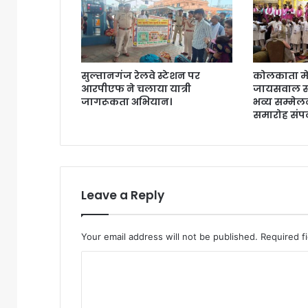
4
म
हि
ला
स
सुल्तानगंज रेलवे स्टेशन पर
कोलकाता मे
मे
आरपीएफ ने चलाया यात्री
जायसवाल सर
त
जागरूकता अभियान।
भव्य सम्मेल
कु
समारोह संपन
ल
सा
त
गि
र
Leave a Reply
फ्ता
र
Your email address will not be published.
Required f
C
o
m