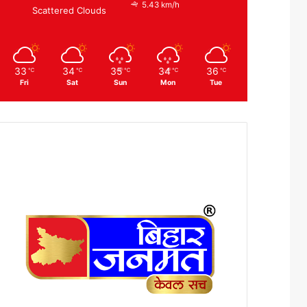
5.43 km/h
Scattered Clouds
33
34
35
34
36
℃
℃
℃
℃
℃
Fri
Sat
Sun
Mon
Tue