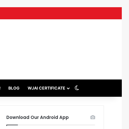
uTube
Switch skin
थ
BLOG
WJAI CERTIFICATE
Download Our Android App