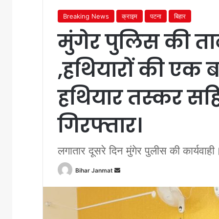
Breaking News
क्राइम
पटना
बिहार
मुंगेर पुलिस की ताब
,हथियारों की एक ब
हथियार तस्कर सह
गिरफ्तार।
लगातार दूसरे दिन मुंगेर पुलीस की कार्यवाही
Bihar Janmat
S
e
n
d
a