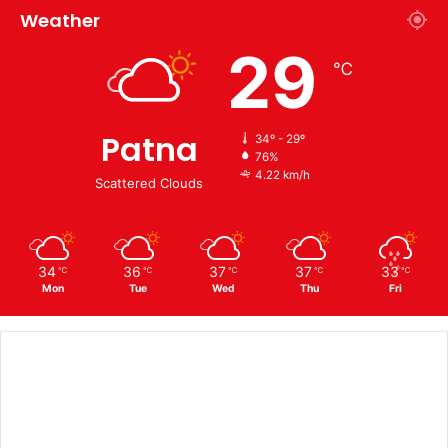
Weather
29
℃
Patna
34º - 29º
76%
4.22 km/h
Scattered Clouds
34
36
37
37
33
℃
℃
℃
℃
℃
Mon
Tue
Wed
Thu
Fri