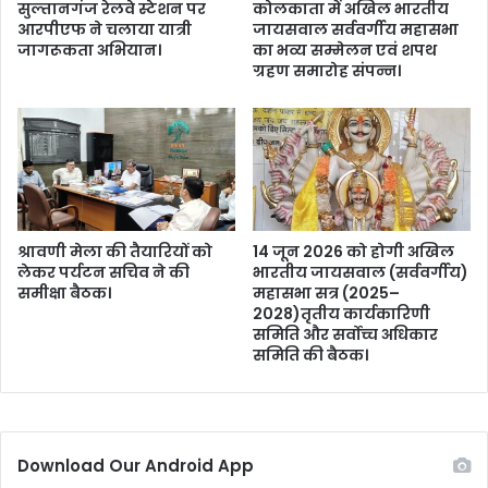
सुल्तानगंज रेलवे स्टेशन पर
कोलकाता में अखिल भारतीय
न
ह
आरपीएफ ने चलाया यात्री
जायसवाल सर्ववर्गीय महासभा
गि
त्रा
जागरूकता अभियान।
का भव्य सम्मेलन एवं शपथ
र
स
ग्रहण समारोह संपन्न।
फ्ता
दी
र
से
।
बा
ल
-
बा
ल
ब
श्रावणी मेला की तैयारियों को
14 जून 2026 को होगी अखिल
च
लेकर पर्यटन सचिव ने की
भारतीय जायसवाल (सर्ववर्गीय)
समीक्षा बैठक।
महासभा सत्र (2025–
ग
2028)तृतीय कार्यकारिणी
या
समिति और सर्वोच्च अधिकार
।
समिति की बैठक।
Download Our Android App