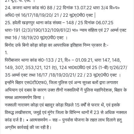
21 यू.ए. पी. एक्ट ।
24. कजरा थाना कांड सं0 88 / 22 दिनांक 13.07.22 धारा 3/4 वि०प०
अधि0 एवं 16/17/18/19/20/ 21 / 22 यू0ए0पी0 एक्ट |
25. हवेली खड़गपुर थाना कांड संख्या – 148 / 25 दिनांक 06.07.25
धारा-191 (2/3)/190/132/109/61(2) भा० न्याय संहिता एवं 27 आर्म्स एक्ट
तथा 16 / 18/19/20 यू0ए0पी0 एक्ट ।
बिनोद उर्फ बिनो कोड़ा कोड़ा का आपराधिक इतिहास निम्न प्रकार है:-
1.
पिरीबाजार थाना कांड सं0-133 / 21, दि० – 01.09.21, धारा 147, 148,
149, 307, 353,121, 121 (ए), 124 भा0द0वि0 एवं 25 (1-बी) ए/26/27/
35 आर्म्स एक्ट तथा 16/17 /18/19/20/21/ 22 / 23 यू0ए0पी0 एक्ट ।
इन्होंने बिहार एस0टी0एफ0, जिला पुलिस एवं अन्य सुरक्षा बलों द्वारा लगातार
अभियान एवं दबाव के कारण उक्त तीनों नक्सलियों नें पुलिस महानिदेशक, बिहार के
समक्ष आत्मसमर्पण किया ।
नक्सली नारायण कोड़ा एवं बहादुर कोड़ा पिछले 15 वर्षों से फरार थें, एवं इसके
विरूद्ध लखीसराय, जमुई एवं मुंगेर जिला के विभिन्न थानों में 23 से अधिक नक्सल
कांड दर्ज है। • आत्मसमर्पण – सह – पुनर्वास योजना के तहत लाभ दिलाने हतु
अग्रीम कार्रवाई की जा रही है।