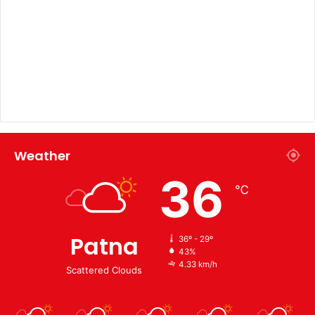
Weather
36
℃
Patna
36º - 29º
43%
4.33 km/h
Scattered Clouds