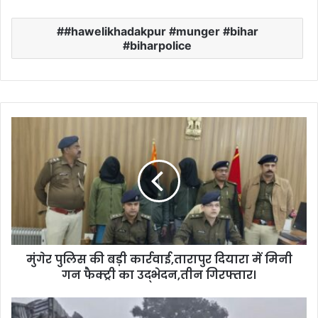
#hawelikhadakpur #munger #bihar
#biharpolice
मुं
गे
र
पु
लि
स
की
ब
ड़ी
मुंगेर पुलिस की बड़ी कार्रवाई,तारापुर दियारा में मिनी
का
गन फैक्ट्री का उद्भेदन,तीन गिरफ्तार।
र्र
वा
ई
सि
,