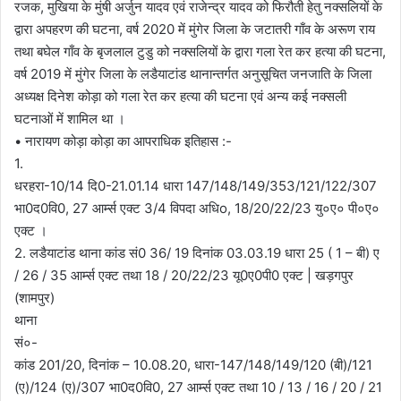
रजक, मुखिया के मुंषी अर्जुन यादव एवं राजेन्द्र यादव को फिरौती हेतु नक्सलियों के
द्वारा अपहरण की घटना, वर्ष 2020 में मुंगेर जिला के जटातरी गाँव के अरूण राय
तथा बघेल गाँव के बृजलाल टुडु को नक्सलियों के द्वारा गला रेत कर हत्या की घटना,
वर्ष 2019 में मुंगेर जिला के लडैयाटांड थानान्तर्गत अनुसूचित जनजाति के जिला
अध्यक्ष दिनेश कोड़ा को गला रेत कर हत्या की घटना एवं अन्य कई नक्सली
घटनाओं में शामिल था ।
• नारायण कोड़ा कोड़ा का आपराधिक इतिहास :-
1.
धरहरा-10/14 दि0-21.01.14 धारा 147/148/149/353/121/122/307
भा0द0वि0, 27 आर्म्स एक्ट 3/4 विपदा अधिo, 18/20/22/23 यु०ए० पी०ए०
एक्ट ।
2. लडैयाटांड थाना कांड सं0 36/ 19 दिनांक 03.03.19 धारा 25 ( 1 – बी) ए
/ 26 / 35 आर्म्स एक्ट तथा 18 / 20/22/23 यू0ए0पी0 एक्ट | खड़गपुर
(शामपुर)
थाना
सं०-
कांड 201/20, दिनांक – 10.08.20, धारा-147/148/149/120 (बी)/121
(ए)/124 (ए)/307 भा0द0वि0, 27 आर्म्स एक्ट तथा 10 / 13 / 16 / 20 / 21