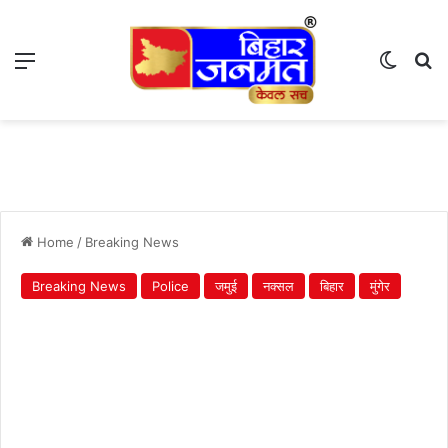
Menu
Switch
S
Home
/
Breaking News
Breaking News
Police
जमुई
नक्सल
बिहार
मुंगेर