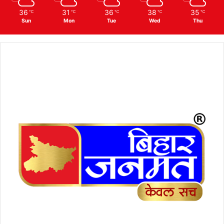
36
31
36
38
35
℃
℃
℃
℃
℃
Sun
Mon
Tue
Wed
Thu