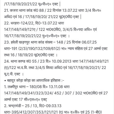
/17/18/19/20/21/22 यू०पी०ए० एक्ट |
21. कजरा थाना कांड सं0 88 / 22 दिनांक 13.07.22 धारा 3/4 वि०प०
अधि0 एवं 16 / 17/18/19/20/ 21/22 यू0ए0पी0 एक्ट |
22. धरहरा-124/22, दि0-13.07.22 धारा
147/148/149/121ए / 122 भा0द0वि0, 3/4/5 वि०पदा अधि० एवं
16/17/18/19/20/21/22 यु०ए०पी०ए० एक्ट ।
23. हवेली खड़गपुर थाना कांड संख्या – 148 / 25 दिनांक 06.07.25
धारा-191 (2/3)/190/132/109/61(2) भा० न्याय संहिता एवं 27 आर्म्स एक्ट
तथा 16 / 18/19/20 यू0ए0पी0 एक्ट ।
24. थाना काण्ड सं0 55 / 23 दि० 10.09.2013 धारा 147/148/149/121
(ए)/122 भा.द.वि. तथा 3/4/5 विपदा अधि0 एवं 16/17/18/19/20/21/ 22
यू.ए.पी. एक्ट ।
• बहादुर कोड़ा कोड़ा का आपराधिक इतिहास :-
1. लक्ष्मीपुर थाना – 180/08 दि० 13.11.08 धारा
147/148/149/341/323/324/ 452 / 307 / 302 भा0द0वि0 एवं 27
आर्म्स एक्ट 17 सी०एल०ए० एक्ट्
2. चन्द्रमंडी – 25 / 13, दि0-09.03.13
धारा-395/412/307/353/121/121 (ए) भा० द०वि० एवं 25 (1-बी0)