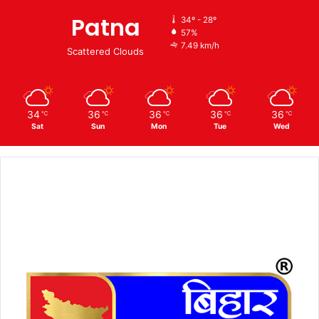
Patna
34º - 28º
57%
7.49 km/h
Scattered Clouds
34
36
36
36
36
℃
℃
℃
℃
℃
Sat
Sun
Mon
Tue
Wed