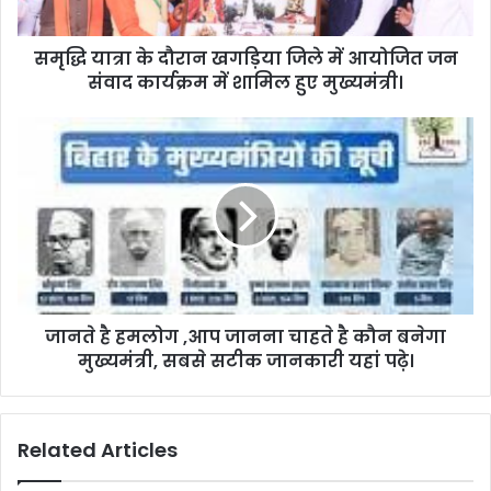
रा
न
समृद्धि यात्रा के दौरान खगड़िया जिले में आयोजित जन
ख
संवाद कार्यक्रम में शामिल हुए मुख्यमंत्री।
ग
ड़ि
या
जा
जि
न
ले
ते
में
है
आ
ह
यो
म
जि
लो
त
ग
ज
,
न
जानते है हमलोग ,आप जानना चाहते है कौन बनेगा
आ
सं
मुख्यमंत्री, सबसे सटीक जानकारी यहां पढ़े।
प
वा
जा
द
न
का
ना
Related Articles
र्य
चा
क्र
ह