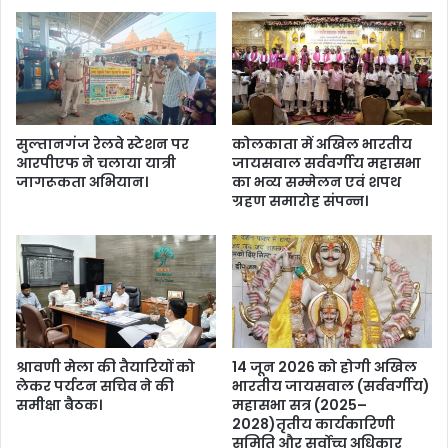
म
ते
में
है
शा
कौ
मि
न
ल
ब
हु
ने
ए
गा
सुल्तानगंज रेलवे स्टेशन पर
कोलकाता में अखिल भारतीय
मु
मु
आरपीएफ ने चलाया यात्री
जायसवाल सर्ववर्गीय महासभा
ख्य
ख्य
जागरूकता अभियान।
का भव्य सम्मेलन एवं शपथ
मं
मं
ग्रहण समारोह संपन्न।
त्री
त्री
।
,
स
ब
से
स
टी
क
श्रावणी मेला की तैयारियों को
14 जून 2026 को होगी अखिल
जा
लेकर पर्यटन सचिव ने की
भारतीय जायसवाल (सर्ववर्गीय)
समीक्षा बैठक।
महासभा सत्र (2025–
न
2028)तृतीय कार्यकारिणी
का
समिति और सर्वोच्च अधिकार
री