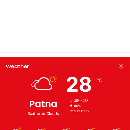
Weather
28
℃
Patna
35º - 28º
80%
5.13 km/h
Scattered Clouds