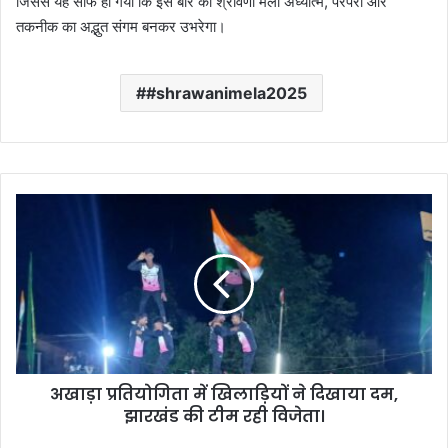
जिससे यह साफ हो गया कि इस बार का श्रावणी मेला अध्यात्म, परंपरा और
तकनीक का अद्भुत संगम बनकर उभरेगा।
#shrawanimela2025
अ
खा
ड़ा
प्र
ति
यो
गि
ता
में
अखाड़ा प्रतियोगिता में खिलाड़ियों ने दिखाया दम,
खि
झारखंड की टीम रही विजेता।
ला
ड़ि